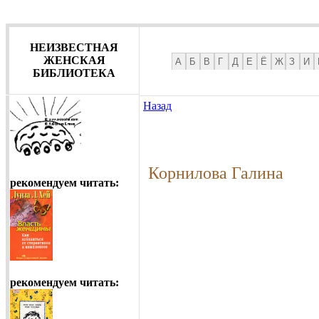
НЕИЗВЕСТНАЯ
ЖЕНСКАЯ
А
Б
В
Г
Д
Е
Ё
Ж
З
И
БИБЛИОТЕКА
Назад
Корнилова Галина
рекомендуем читать:
рекомендуем читать: