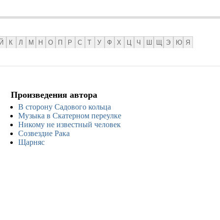
Й
К
Л
М
Н
О
П
Р
С
Т
У
Ф
Х
Ц
Ч
Ш
Щ
Э
Ю
Я
Произведения автора
В сторону Садового кольца
Музыка в Скатерном переулке
Никому не известный человек
Созвездие Рака
Щарняс